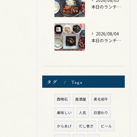
本日のランチは、ロース豚カツ梅はさみ！
2026/08/04
本日のランチは、煮込みハンバーグ！
タグ
Tags
西明石
居酒屋
黒毛和牛
美味しい
人気
日替わり
からあげ
だし巻き
ビール