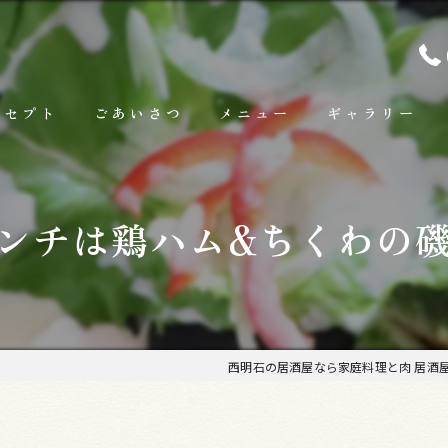
ンセプト
ごあいさつ
メニュー
ギャラリー
ランチ
ンチは鶏ハム&ちくわの
お料理
お飲み物
西明石の居酒屋なら家庭料理と肉 居酒屋