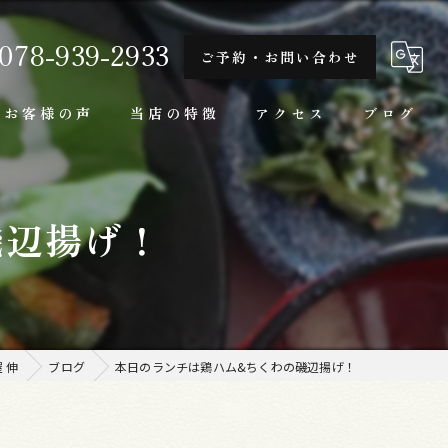
078-939-2933
ご予約・お問い合わせ
お客様の声
当店の特徴
アクセス
ブログ
隠れ家
磯辺揚げ！
一人
ランチ
家庭料理
 伸
ブログ
本日のランチは鶏ハム&ちくわの磯辺揚げ！
牛肉