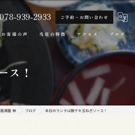
078-939-2933
ご予約・お問い合わせ
お客様の声
当店の特徴
アクセス
ブログ
隠れ家
ース！
一人
ランチ
家庭料理
居酒屋 伸
ブログ
本日のランチは豚テキ玉ねぎソース！
牛肉