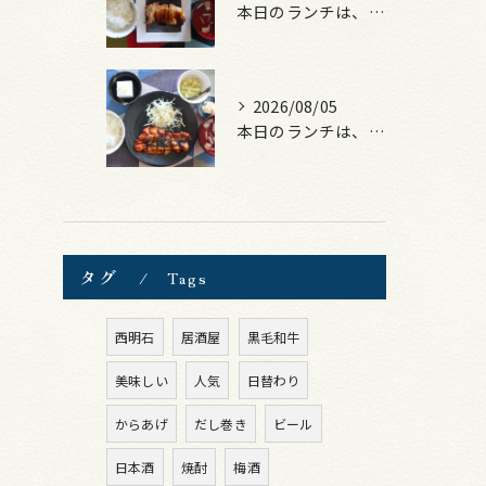
本日のランチは、照焼きチキン！
2026/08/05
本日のランチは、ロース豚カツ梅はさみ！
タグ
Tags
西明石
居酒屋
黒毛和牛
美味しい
人気
日替わり
からあげ
だし巻き
ビール
日本酒
焼酎
梅酒