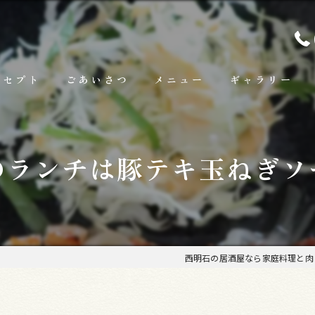
ンセプト
ごあいさつ
メニュー
ギャラリー
ランチ
のランチは豚テキ玉ねぎソ
お料理
お飲み物
西明石の居酒屋なら家庭料理と肉 