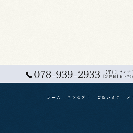
078-939-2933
【平日】ランチ 11:
[定休日] 日・祝
ホーム
コンセプト
ごあいさつ
メ