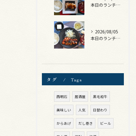
本日のランチは、照焼きチキン！
2026/08/05
本日のランチは、ロース豚カツ梅はさみ！
タグ
Tags
西明石
居酒屋
黒毛和牛
美味しい
人気
日替わり
からあげ
だし巻き
ビール