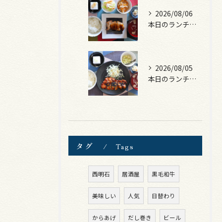
2026/08/06
本日のランチは、照焼きチキン！
2026/08/05
本日のランチは、ロース豚カツ梅はさみ！
タグ
Tags
西明石
居酒屋
黒毛和牛
美味しい
人気
日替わり
からあげ
だし巻き
ビール