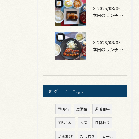
2026/08/06
本日のランチは、照焼きチキン！
2026/08/05
本日のランチは、ロース豚カツ梅はさみ！
タグ
Tags
西明石
居酒屋
黒毛和牛
美味しい
人気
日替わり
からあげ
だし巻き
ビール