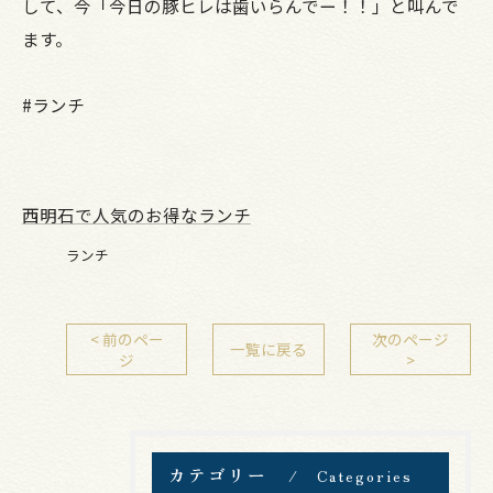
して、今「今日の豚ヒレは歯いらんでー！！」と叫んで
ます。
#ランチ
西明石で人気のお得なランチ
ランチ
< 前のペー
次のページ
一覧に戻る
ジ
>
カテゴリー
Categories