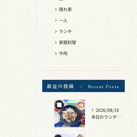
隠れ家
一人
ランチ
家庭料理
牛肉
最近の投稿
Recent Posts
2026/08/10
本日のランチは、豚の生姜焼き！