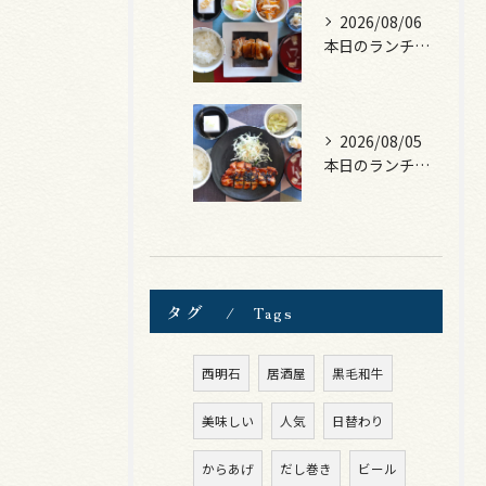
2026/08/06
本日のランチは、照焼きチキン！
2026/08/05
本日のランチは、ロース豚カツ梅はさみ！
タグ
Tags
西明石
居酒屋
黒毛和牛
美味しい
人気
日替わり
からあげ
だし巻き
ビール