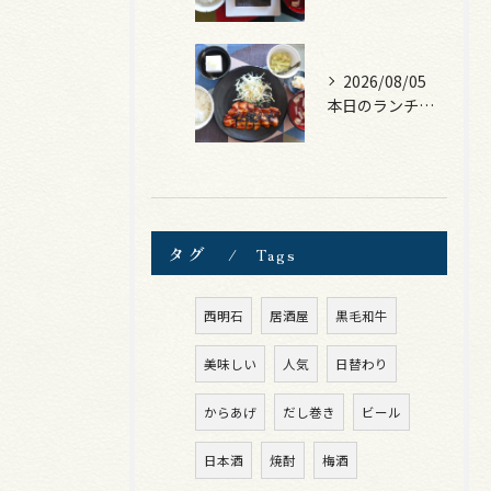
2026/08/05
本日のランチは、ロース豚カツ梅はさみ！
タグ
Tags
西明石
居酒屋
黒毛和牛
美味しい
人気
日替わり
からあげ
だし巻き
ビール
日本酒
焼酎
梅酒