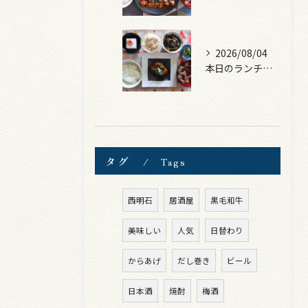
2026/08/04
本日のランチは、煮込みハンバーグ！
タグ
Tags
西明石
居酒屋
黒毛和牛
美味しい
人気
日替わり
からあげ
だし巻き
ビール
日本酒
焼酎
梅酒