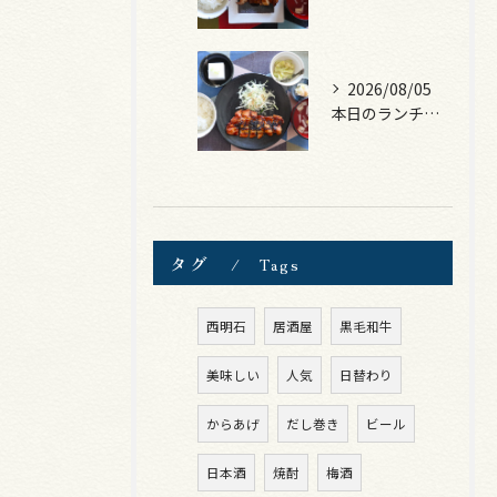
2026/08/05
本日のランチは、ロース豚カツ梅はさみ！
タグ
Tags
西明石
居酒屋
黒毛和牛
美味しい
人気
日替わり
からあげ
だし巻き
ビール
日本酒
焼酎
梅酒