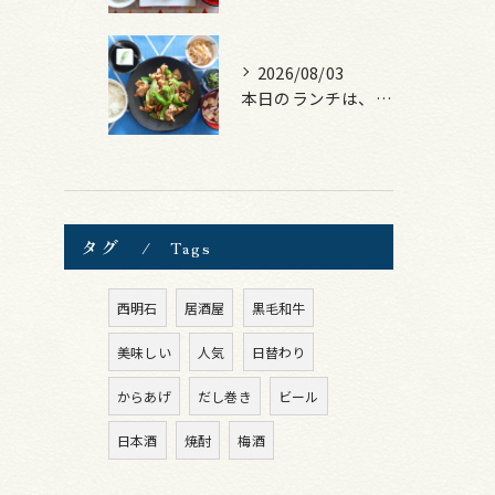
2026/08/03
本日のランチは、豚バラキャベツの回鍋肉風！
タグ
Tags
西明石
居酒屋
黒毛和牛
美味しい
人気
日替わり
からあげ
だし巻き
ビール
日本酒
焼酎
梅酒