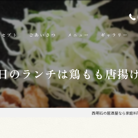
ンセプト
ごあいさつ
メニュー
ギャラリー
ランチ
日のランチは鶏もも唐揚
お料理
お飲み物
西明石の居酒屋なら家庭料理