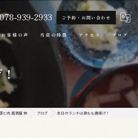
078-939-2933
ご予約・お問い合わせ
お客様の声
当店の特徴
アクセス
ブログ
隠れ家
げ！
一人
ランチ
家庭料理
と肉 居酒屋 伸
ブログ
本日のランチは鶏もも唐揚げ！
牛肉