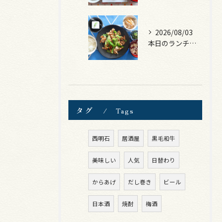
2026/08/03
本日のランチは、豚バラキャベツの回鍋肉風！
タグ
Tags
西明石
居酒屋
黒毛和牛
美味しい
人気
日替わり
からあげ
だし巻き
ビール
日本酒
焼酎
梅酒