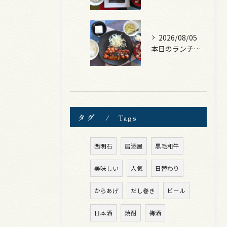
2026/08/05
本日のランチは、ロース豚カツ梅はさみ！
タグ
Tags
西明石
居酒屋
黒毛和牛
美味しい
人気
日替わり
からあげ
だし巻き
ビール
日本酒
焼酎
梅酒