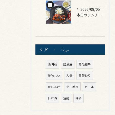
2026/08/05
本日のランチは、ロース豚カツ梅はさみ！
タグ
Tags
西明石
居酒屋
黒毛和牛
美味しい
人気
日替わり
からあげ
だし巻き
ビール
日本酒
焼酎
梅酒