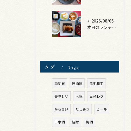
2026/08/06
本日のランチは、照焼きチキン！
タグ
Tags
西明石
居酒屋
黒毛和牛
美味しい
人気
日替わり
からあげ
だし巻き
ビール
日本酒
焼酎
梅酒