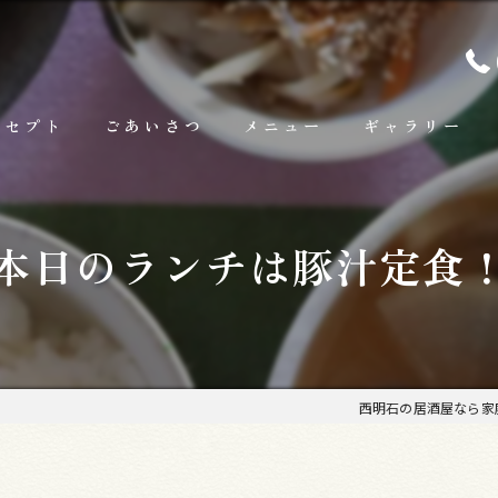
ンセプト
ごあいさつ
メニュー
ギャラリー
ランチ
本日のランチは豚汁定食
お料理
お飲み物
西明石の居酒屋なら家庭