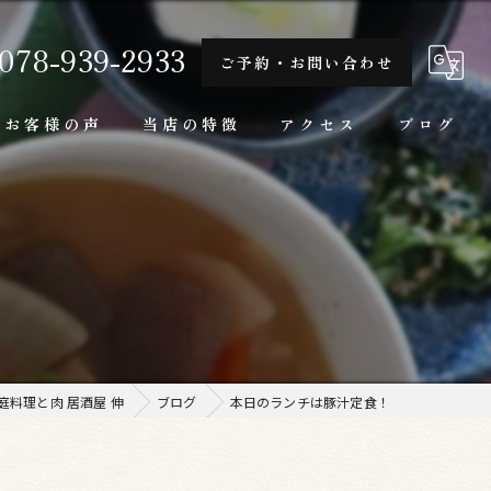
078-939-2933
ご予約・お問い合わせ
お客様の声
当店の特徴
アクセス
ブログ
隠れ家
！
一人
ランチ
家庭料理
料理と肉 居酒屋 伸
ブログ
本日のランチは豚汁定食！
牛肉