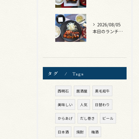
2026/08/05
本日のランチは、ロース豚カツ梅はさみ！
タグ
Tags
西明石
居酒屋
黒毛和牛
美味しい
人気
日替わり
からあげ
だし巻き
ビール
日本酒
焼酎
梅酒