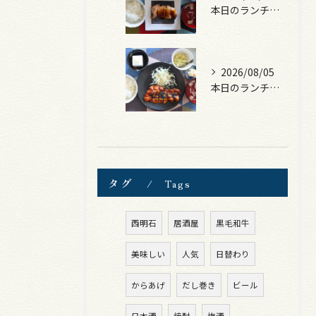
本日のランチは、照焼きチキン！
2026/08/05
本日のランチは、ロース豚カツ梅はさみ！
タグ
Tags
西明石
居酒屋
黒毛和牛
美味しい
人気
日替わり
からあげ
だし巻き
ビール
日本酒
焼酎
梅酒