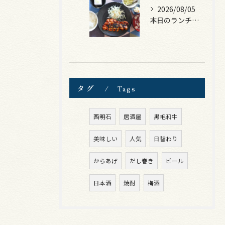
2026/08/05
本日のランチは、ロース豚カツ梅はさみ！
タグ
Tags
西明石
居酒屋
黒毛和牛
美味しい
人気
日替わり
からあげ
だし巻き
ビール
日本酒
焼酎
梅酒