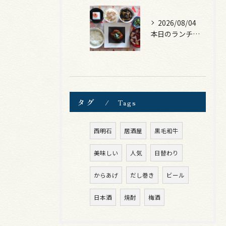
2026/08/04
本日のランチは、煮込みハンバーグ！
タグ
Tags
西明石
居酒屋
黒毛和牛
美味しい
人気
日替わり
からあげ
だし巻き
ビール
日本酒
焼酎
梅酒