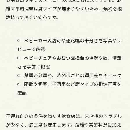
雑する時間帯は席タイプが埋まりやすいため、候補を複
数持っておくと安心です。
ベビーカー入店可
や通路幅の十分さを写真やレ
ビューで確認
ベビーチェア
や
おむつ交換台
の場所や数、清潔
さを事前に把握
禁煙
か分煙か、時間帯ごとの運用差をチェック
座敷
や
個室
、半個室など席タイプの指定可否を
確認
子連れ向きの条件を満たす飲食店は、来店後のトラブル
が少なく、満足度も安定します。距離や営業状況に加え