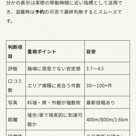
分かの表示は実際の移動時間に近い指標として活用で
き、混雑時は
予約
の可否で最終判断するとスムーズで
す。
判断項
重視ポイント
目安
目
評価
極端に高低でない安定感
3.7〜4.3
口コミ
エリア規模に見合う件数
30〜100+件
数
写真
料理・席・外観が複数枚
最新投稿あり
徒歩/車で現実的に到達可
距離
400m/800m/1.6km
能か