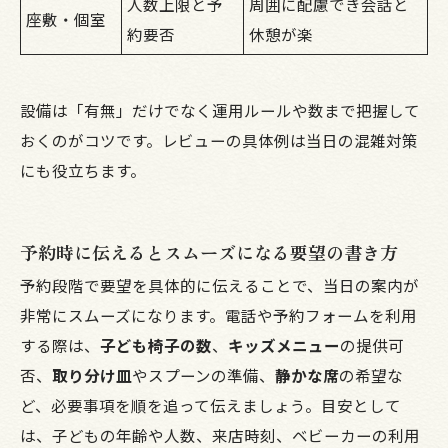
人数上限と予
周囲に配慮でき会話と
座敷・個室
約要否
休憩が楽
設備は「有無」だけでなく運用ルールや数まで把握して
おくのがコツです。レビューの具体例は当日の混雑対策
にも役立ちます。
予約時に伝えるとスムーズになる要望の書き方
予約段階で要望を具体的に伝えることで、当日の案内が
非常にスムーズになります。電話や予約フォームを利用
する際は、
子ども椅子の数
、
キッズメニュー
の提供可
否、
取り分け皿
やスプーンの準備、
静かな席
の希望な
ど、必要事項を順を追って伝えましょう。目安として
は、子どもの年齢や人数、来店時刻、ベビーカーの利用