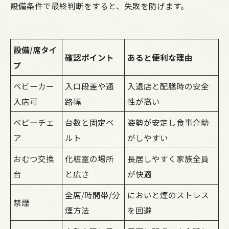
設備条件で最終判断をすると、失敗を防げます。
設備/席タイ
確認ポイント
あると便利な理由
プ
ベビーカー
入口段差や通
入退店と配膳時の安全
入店可
路幅
性が高い
ベビーチェ
台数と固定ベ
姿勢が安定し食事介助
ア
ルト
がしやすい
おむつ交換
化粧室の場所
長居しやすく家族全員
台
と広さ
が快適
全席/時間帯/分
においと煙のストレス
禁煙
煙方法
を回避