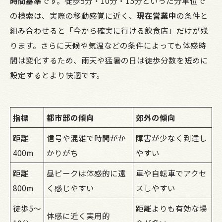
時間基準
です。徒歩5分・10分・15分といった分単位で
の検索は、実際の移動感覚に近く、
現在営業中
の条件と
組み合わせると「今から確実に行ける飲食店」だけが残
ります。さらに天候や気温などの条件によっても体感時
間は変化するため、雨天や猛暑の日は徒歩分数を短めに
設定するとより快適です。
指標
都市部の傾向
郊外の傾向
距離
信号や混雑で時間がか
障害が少なく到達し
400m
かりがち
やすい
距離
昼ピークは体感的に遠
車や自転車でアクセ
800m
く感じやすい
スしやすい
徒歩5〜
距離よりも有効な場
体感に近く実用的