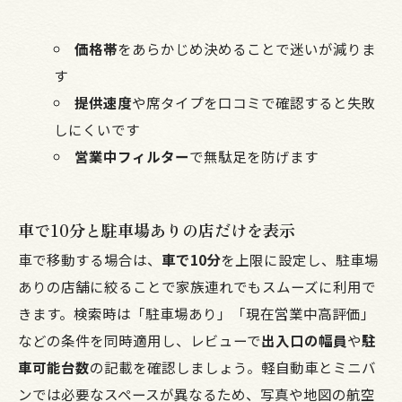
価格帯
をあらかじめ決めることで迷いが減りま
す
提供速度
や席タイプを口コミで確認すると失敗
しにくいです
営業中フィルター
で無駄足を防げます
車で10分と駐車場ありの店だけを表示
車で移動する場合は、
車で10分
を上限に設定し、駐車場
ありの店舗に絞ることで家族連れでもスムーズに利用で
きます。検索時は「駐車場あり」「現在営業中高評価」
などの条件を同時適用し、レビューで
出入口の幅員
や
駐
車可能台数
の記載を確認しましょう。軽自動車とミニバ
ンでは必要なスペースが異なるため、写真や地図の航空