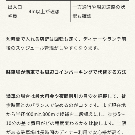
出入口
一方通行や周辺道路の状
4m以上が理想
幅員
況も確認
短時間で入れる店舗は回転も速く、ディナーやランチ前
後のスケジュール管理がしやすくなります。
駐車場が満車でも周辺コインパーキングで代替する方法
満車の場合は
最大料金
や
夜間割引
の目安を把握して、徒
歩時間とのバランスで決めるのがコツです。まず現在地
から半径400mと800mで候補を二段構えにし、徒歩5〜
10分の差で費用がどの程度変わるかを比較します。上限
がある駐車場は長時間のディナー利用で安心感が高く、