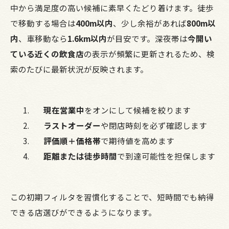
中から満足度の高い候補に素早くたどり着けます。徒歩
で移動する場合は
400m以内
、少し余裕があれば
800m以
内
、車移動なら
1.6km以内
が目安です。深夜帯は
今開い
ている近くの飲食店
の表示が頻繁に更新されるため、検
索のたびに最新状況が反映されます。
現在営業中
をオンにして候補を絞ります
ラストオーダー
や閉店時刻を必ず確認します
評価順＋価格帯
で期待値を高めます
距離または徒歩時間
で到達可能性を担保します
この初期フィルタを習慣化することで、短時間でも納得
できる店選びができるようになります。