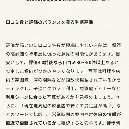
口コミ数と評価のバランスを見る判断基準
評価が高いのに口コミ件数が極端に少ない店舗は、偶然
の高評価や特定層に偏った意見の可能性があります。目
安として、
評価4.0前後なら口コミ30〜50件以上
あると
安定した傾向がつかみやすくなります。写真は料理や店
内の雰囲気、席の間隔などが複数枚掲載されているかを
チェックし、子連れやカフェ利用、居酒屋ディナーなど
利用シーンに合った写真
があるかを見極めましょう。さ
らに、「現在地周辺の飲食店で安くて満足度が高い」な
どのワードで比較し、営業時間の案内や
定休日の情報が
直近で更新されているか
も確認すると安心です。徒歩何