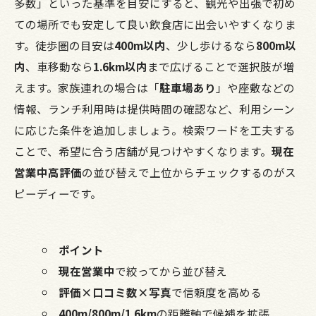
多数」といった基準を目安にすると、観光や出張で初め
ての場所でも安定して良い飲食店に出会いやすくなりま
す。徒歩圏の目安は
400m以内
、少し歩けるなら
800m以
内
、車移動なら
1.6km以内
まで広げることで選択肢が増
えます。家族連れの場合は「
駐車場あり
」や座敷などの
情報、ランチ利用時は提供時間の確認など、利用シーン
に応じた条件を追加しましょう。検索ワードを工夫する
ことで、希望に合う店舗が見つけやすくなります。
現在
営業中高評価
の並び替えで上位からチェックするのがス
ピーディーです。
ポイント
現在営業中
で絞ってから並び替え
評価×口コミ数×写真
で信頼度を高める
400m/800m/1.6km
の距離軸で候補を拡張