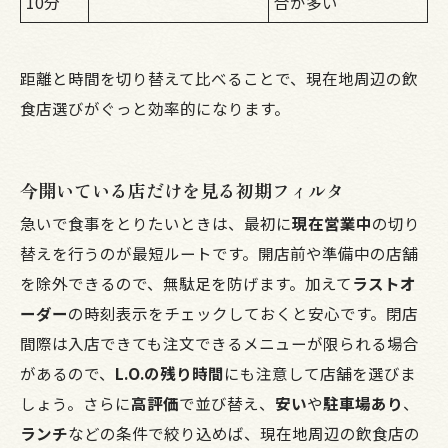
10分
合が多い
距離と時間を切り替えて比べることで、現在地周辺の飲
食店選びがぐっと効率的になります。
今開いている店だけを見る初期フィルタ
急いで食事をとりたいときは、最初に
現在営業中
の切り
替えを行うのが最短ルートです。開店前や準備中の店舗
を除外できるので、無駄足を防げます。加えて
ラストオ
ーダー
の時刻表示をチェックしておくと安心です。閉店
間際は入店できても注文できるメニューが限られる場合
があるので、
L.O.の残り時間
にも注意して店舗を選びま
しょう。さらに
高評価
で並び替え、
安い
や
駐車場あり
、
ランチ
などの条件で絞り込めば、現在地周辺の飲食店の