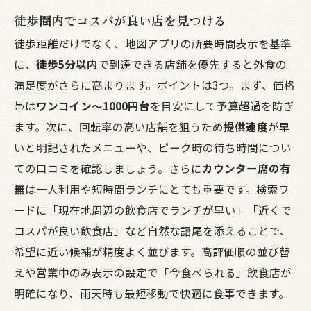
徒歩圏内でコスパが良い店を見つける
徒歩距離だけでなく、地図アプリの所要時間表示を基準
に、
徒歩5分以内
で到達できる店舗を優先すると外食の
満足度がさらに高まります。ポイントは3つ。まず、価格
帯は
ワンコイン〜1000円台
を目安にして予算超過を防ぎ
ます。次に、回転率の高い店舗を狙うため
提供速度
が早
いと明記されたメニューや、ピーク時の待ち時間につい
ての口コミを確認しましょう。さらに
カウンター席の有
無
は一人利用や短時間ランチにとても重要です。検索ワ
ードに「現在地周辺の飲食店でランチが早い」「近くで
コスパが良い飲食店」など自然な語尾を添えることで、
希望に近い候補が精度よく並びます。高評価順の並び替
えや営業中のみ表示の設定で「今食べられる」飲食店が
明確になり、雨天時も最短移動で快適に食事できます。