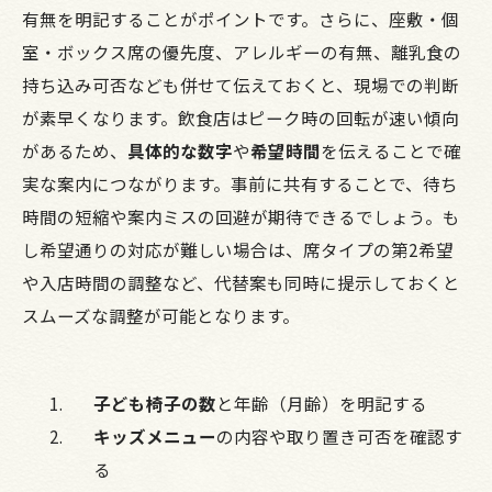
有無を明記することがポイントです。さらに、座敷・個
室・ボックス席の優先度、アレルギーの有無、離乳食の
持ち込み可否なども併せて伝えておくと、現場での判断
が素早くなります。飲食店はピーク時の回転が速い傾向
があるため、
具体的な数字
や
希望時間
を伝えることで確
実な案内につながります。事前に共有することで、待ち
時間の短縮や案内ミスの回避が期待できるでしょう。も
し希望通りの対応が難しい場合は、席タイプの第2希望
や入店時間の調整など、代替案も同時に提示しておくと
スムーズな調整が可能となります。
子ども椅子の数
と年齢（月齢）を明記する
キッズメニュー
の内容や取り置き可否を確認す
る