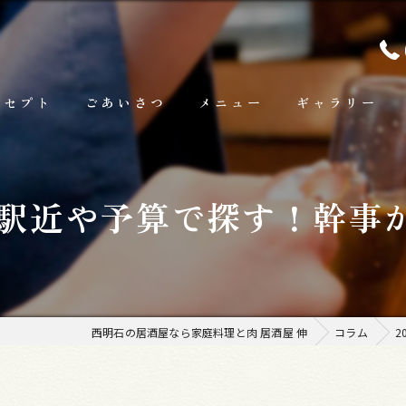
ンセプト
ごあいさつ
メニュー
ギャラリー
ランチ
を駅近や予算で探す！幹事
お料理
お飲み物
西明石の居酒屋なら家庭料理と肉 居酒屋 伸
コラム
2