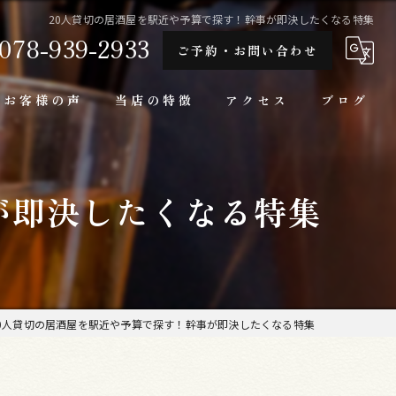
20人貸切の居酒屋を駅近や予算で探す！幹事が即決したくなる特集
078-939-2933
ご予約・お問い合わせ
お客様の声
当店の特徴
アクセス
ブログ
隠れ家
が即決したくなる特集
一人
ランチ
家庭料理
0人貸切の居酒屋を駅近や予算で探す！幹事が即決したくなる特集
牛肉