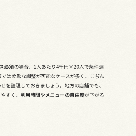
ス必須
の場合、1人あたり4千円×20人で条件達
店では柔軟な調整が可能なケースが多く、こぢん
わせを整理しておきましょう。地方の店舗でも、
りやすく、
利用時間
や
メニューの自由度
が下がる