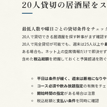
20人貸切の居酒屋を
最低人数や曜日ごとの貸切条件をチェッ
20人で貸切できる居酒屋を探す幹事がまず確認
20人で完全貸切が可能でも、週末は25人以上や
ある場合も。ネット上の空席情報だけで即決せず
含めた
税込総額
を把握しておくと予算超過を防ぐ
平日は条件が緩く、週末は厳格になりや
コース必須や飲み放題指定
の有無をチェ
開始時間の指定
がある場合は注意
税込総額と
支払い条件
を同時に確認