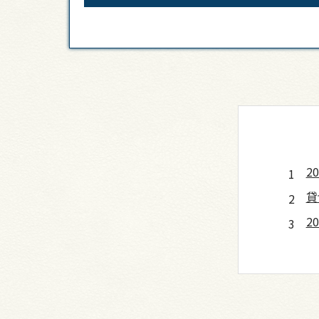
2
貸
2
歓
店