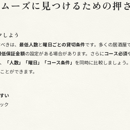
スムーズに見つけるための押
クしよう
すべきは、
最低人数
と
曜日ごとの貸切条件
です。多くの居酒屋
最低保証金額
の設定がある場合があります。さらに
コース必須
、
「人数」「曜日」「コース条件」
を同時に比較しましょう
ことができます。
すい
ック