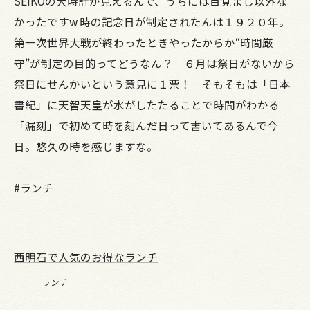
SEIKOの大時計が見えるんで、うちには目覚まし以外な
かったですw 時の記念日が制定されたんは１９２０年。
第一次世界大戦が終わったときやったからか“時間厳
守”が制定の目的ってどうなん？ ６月は祭日がないから
祭日にせんかいという意見に１票！ そもそもは「日本
書紀」に天智天皇が水がしたたることで時間がわかる
「漏刻」で初めて時を刻んだ日って書いてあるんで今
日。悠久の時を感じますな。
#ランチ
西明石で人気のお得なランチ
ランチ