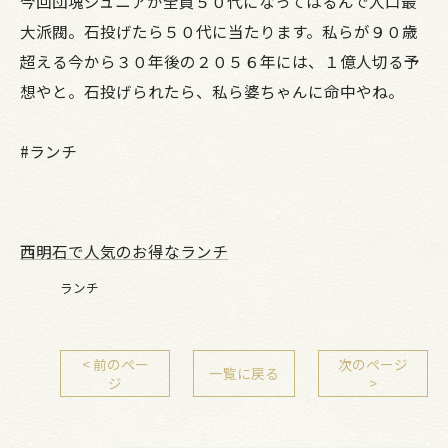
今回団塊ジュニアが全員５０代になってはるんで人口最
大派閥。石投げたら５０代に当たります。私らが９０歳
超える今から３０年後の２０５６年には、１億人切る予
想やと。石投げられたら、私ら婆ちゃんに命中やね。
#ランチ
西明石で人気のお得なランチ
ランチ
< 前のペー
次のページ
一覧に戻る
ジ
>