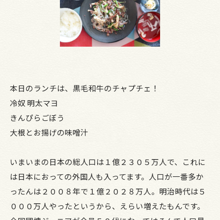
本日のランチは、黒毛和牛のチャプチェ！
冷奴 明太マヨ
きんぴらごぼう
大根とお揚げの味噌汁
いまいまの日本の総人口は１億２３０５万人で、これに
は日本におっての外国人も入ってます。人口が一番多か
ったんは２００８年で１億２０２８万人。明治時代は５
０００万人やったというから、えらい増えたもんです。