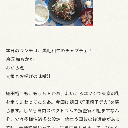
本日のランチは、黒毛和牛のチャプチェ！
冷奴 梅おかか
おから煮
大根とお揚げの味噌汁
織田裕二も、もう５８かあ。若いころはフジで東京の街
を走りまわってたなあ。今回は朝日で“車椅子デカ”を演
じます。しかも自閉スペクトラムの捜査官と組ますなん
ぞ、少々多様性過多な設定。病気や事故の後遺症があっ
ても、発達障害やっても、生き生きと暮らして、びっく