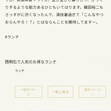
りするような能力あるひともいてはります。織田裕二も
さっすがに渋くなったんで、演技暑過ぎて「こんなやつ
おらんやろ！？」とはならんことを期待してますー。
#ランチ
西明石で人気のお得なランチ
ランチ
< 前のペー
次のページ
一覧に戻る
ジ
>