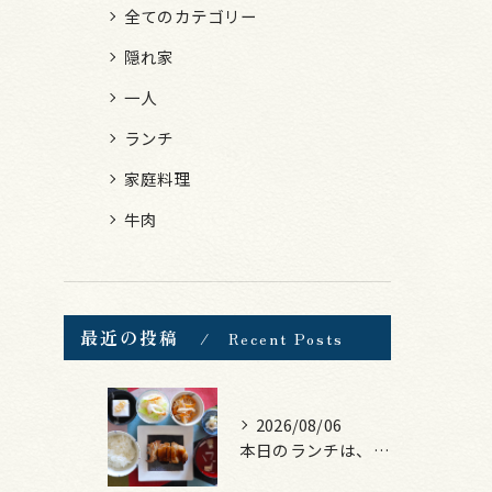
全てのカテゴリー
隠れ家
一人
ランチ
家庭料理
牛肉
最近の投稿
Recent Posts
2026/08/06
本日のランチは、照焼きチキン！