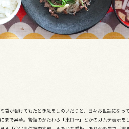
ミ袋が裂けてもたとき急をしのいだりと、日々お世話になって
告にまで昇華。警備のかたわら「東口→」とかのガムテ表示を
見る「〇〇事件捜査本部」みたいな看板、あれ今も墨で手書