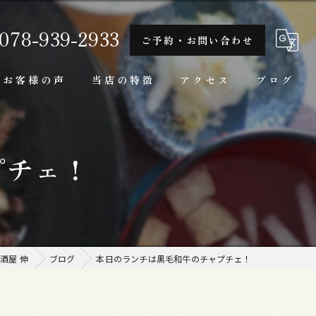
078-939-2933
ご予約・お問い合わせ
お客様の声
当店の特徴
アクセス
ブログ
隠れ家
プチェ！
一人
ランチ
家庭料理
酒屋 伸
ブログ
本日のランチは黒毛和牛のチャプチェ！
牛肉