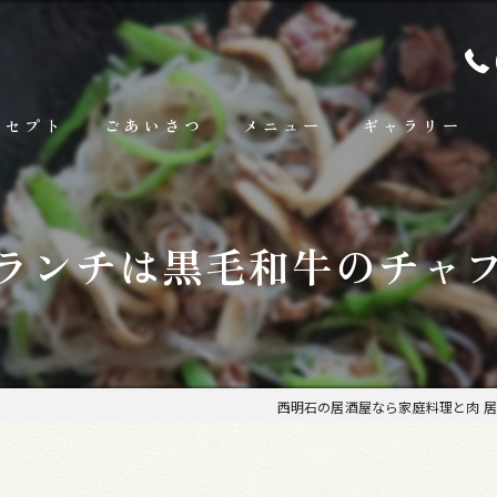
ンセプト
ごあいさつ
メニュー
ギャラリー
ランチ
ランチは黒毛和牛のチャ
お料理
お飲み物
西明石の居酒屋なら家庭料理と肉 居