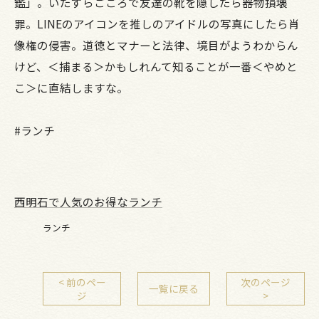
鑑」。いたずらごごろで友達の靴を隠したら器物損壊
罪。LINEのアイコンを推しのアイドルの写真にしたら肖
像権の侵害。道徳とマナーと法律、境目がようわからん
けど、＜捕まる＞かもしれんて知ることが一番＜やめと
こ＞に直結しますな。
#ランチ
西明石で人気のお得なランチ
ランチ
< 前のペー
次のページ
一覧に戻る
ジ
>