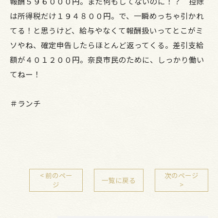
報酬５９６０００円。まだ何もしてないのに！？ 控除
は所得税だけ１９４８００円。で、一瞬めっちゃ引かれ
てる！と思うけど、給与やなくて報酬扱いってとこがミ
ソやね、確定申告したらほとんど返ってくる。差引支給
額が４０１２００円。奈良市民のために、しっかり働い
てねー！
＃ランチ
< 前のペー
次のページ
一覧に戻る
ジ
>