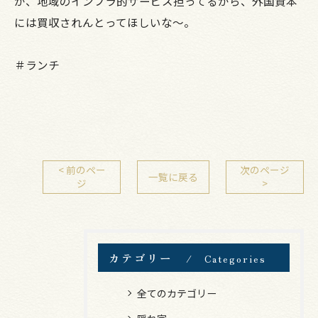
か、地域のインフラ的サービス担ってるから、外国資本
には買収されんとってほしいな～。
＃ランチ
< 前のペー
次のページ
一覧に戻る
ジ
>
カテゴリー
Categories
全てのカテゴリー