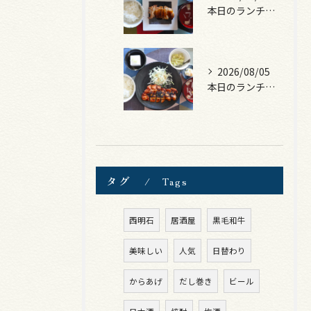
本日のランチは、照焼きチキン！
2026/08/05
本日のランチは、ロース豚カツ梅はさみ！
タグ
Tags
西明石
居酒屋
黒毛和牛
美味しい
人気
日替わり
からあげ
だし巻き
ビール