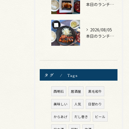
本日のランチは、照焼きチキン！
2026/08/05
本日のランチは、ロース豚カツ梅はさみ！
タグ
Tags
西明石
居酒屋
黒毛和牛
美味しい
人気
日替わり
からあげ
だし巻き
ビール