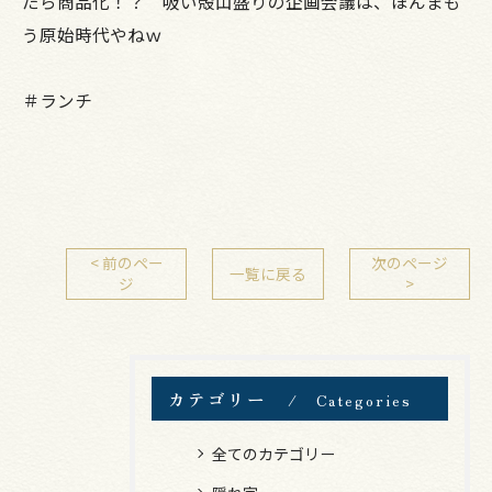
たら商品化！？ 吸い殻山盛りの企画会議は、ほんまも
う原始時代やねｗ
＃ランチ
< 前のペー
次のページ
一覧に戻る
ジ
>
カテゴリー
Categories
全てのカテゴリー