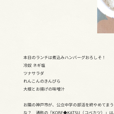
本日のランチは煮込みハンバーグおろしそ！
冷奴 ネギ塩
ツナサラダ
れんこんのきんぴら
大根とお揚げの味噌汁
お隣の神戸市が、公立中学の部活を終やめてまう
な？ 通称の「KOBE◆KATSU（コベカツ）