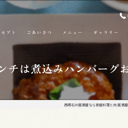
ンセプト
ごあいさつ
メニュー
ギャラリー
ランチ
ンチは煮込みハンバーグ
お料理
お飲み物
西明石の居酒屋なら家庭料理と肉 居酒屋