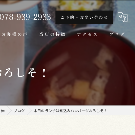
078-939-2933
ご予約・お問い合わせ
お客様の声
当店の特徴
アクセス
ブログ
隠れ家
おろしそ！
一人
ランチ
家庭料理
 伸
ブログ
本日のランチは煮込みハンバーグおろしそ！
牛肉