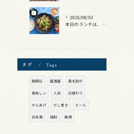
2026/08/03
本日のランチは、豚バラキャベツの回鍋肉風！
タグ
Tags
西明石
居酒屋
黒毛和牛
美味しい
人気
日替わり
からあげ
だし巻き
ビール
日本酒
焼酎
梅酒