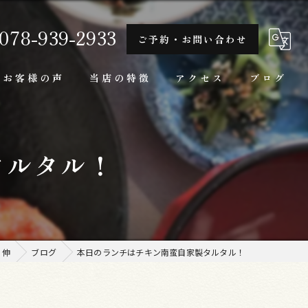
078-939-2933
ご予約・お問い合わせ
お客様の声
当店の特徴
アクセス
ブログ
隠れ家
タルタル！
一人
ランチ
家庭料理
 伸
ブログ
本日のランチはチキン南蛮自家製タルタル！
牛肉