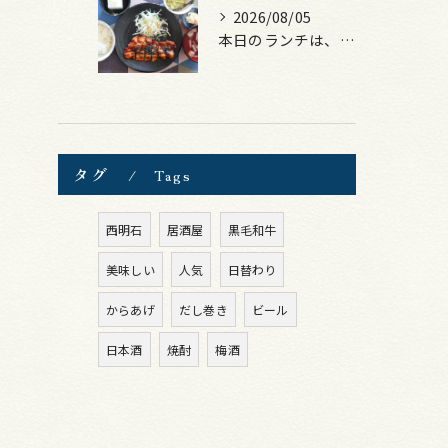
2026/08/05
本日のランチは、ロース豚カツ梅はさみ！
タグ
Tags
西明石
居酒屋
黒毛和牛
美味しい
人気
日替わり
からあげ
だし巻き
ビール
日本酒
焼酎
梅酒