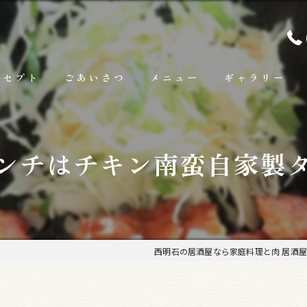
ンセプト
ごあいさつ
メニュー
ギャラリー
ランチ
ンチはチキン南蛮自家製
お料理
お飲み物
西明石の居酒屋なら家庭料理と肉 居酒屋