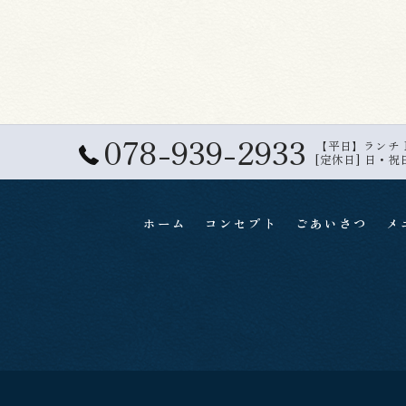
078-939-2933
【平日】ランチ 11:
[定休日] 日・祝
ホーム
コンセプト
ごあいさつ
メ