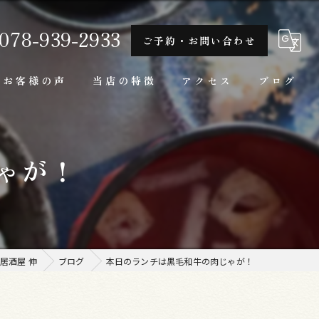
078-939-2933
ご予約・お問い合わせ
お客様の声
当店の特徴
アクセス
ブログ
隠れ家
ゃが！
一人
ランチ
家庭料理
居酒屋 伸
ブログ
本日のランチは黒毛和牛の肉じゃが！
牛肉