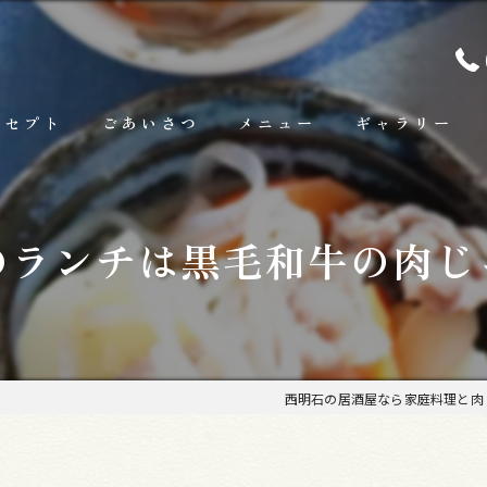
ンセプト
ごあいさつ
メニュー
ギャラリー
ランチ
のランチは黒毛和牛の肉じ
お料理
お飲み物
西明石の居酒屋なら家庭料理と肉 