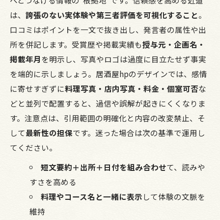
は、
誇張のない実体験や第三者評価を可視化すること
。
口コミはポイントを一文で抜き出し、発言者の属性や出
所を併記します。受賞歴や掲載実績も
授与元・企画名・
掲載年月
を明示し、写真やロゴは過度に目立たせず事実
を端的に示しましょう。居酒屋hpのデザインでは、感情
に寄せすぎずに
料理写真・店内写真・料金・個室可否
な
どと並列で配置すると、過信や誤解が起きにくくなりま
す。注意点は、引用範囲の明確化と内容の改変禁止、そ
して
最新性の担保
です。迷った場合は次の基準で運用し
てください。
短文要約＋出所＋日付を組み合わせ
て、読みや
すさを高める
料理やコース名と一緒に表示
して体験の文脈を
維持