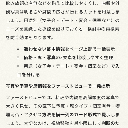
飲み放題の有無などを揃えて比較しやすくし、内観や外
観写真は明るさや席間の広さが伝わるカットを用意しま
しょう。用途別（女子会・デート・宴会・個室など）の
ニーズを意識した導線を設けておくと、検討中の再検索
を防ぐ効果もあります。
迷わせない基本情報
をページ上部で一括表示
価格・席・写真
の3要素を比較しやすく整理
用途（女子会・デート・宴会・個室など）で
入
口を分ける
写真や予算や席情報をファーストビューで一発提示
ファーストビューでは、料理や内観を高解像度の写真で
大きく見せ、その直下に予算・席タイプ・個室有無・喫
煙可否・アクセス方法を
横一列のカード形式
で提示しま
しょう。大切なのは、視線移動を最小限にして
判断のた