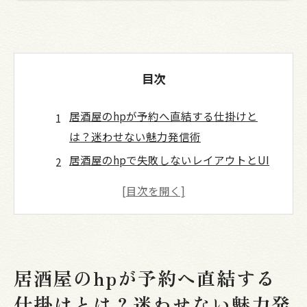
目次
居酒屋のhpが予約へ直結する仕掛けと
は？迷わせない魅力発信術
居酒屋のhpで失敗しないレイアウトとUI
の作り方
居酒屋のhpに絶対載せたい！必須情報チ
ェックリスト
用途で集客UP！居酒屋のhpで回遊を生み
出す仕掛け
居酒屋のhpが予約へ直結する
公式情報で信頼を勝ち取る！居酒屋のhp
仕掛けとは？迷わせない魅力発