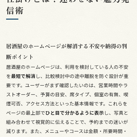
運用・更新ルール
信術
店舗概要
居酒屋のホームページが解消する不安や納得の判
断ポイント
居酒屋のホームページは、利用を検討している人の不安
を
最短で解消
し、比較検討中の途中離脱を防ぐ設計が重
要です。ユーザーがまず確認したいのは、営業時間やラ
ストオーダー、予算の目安、席タイプ、個室の有無、喫
煙可否、アクセス方法といった基本情報です。これらを
ページの最上部で
ひと目で分かるように表示
し、写真と
組み合わせて視覚的に伝えることで、予約までの迷いが
減ります。また、メニューやコースは金額・所要時間・