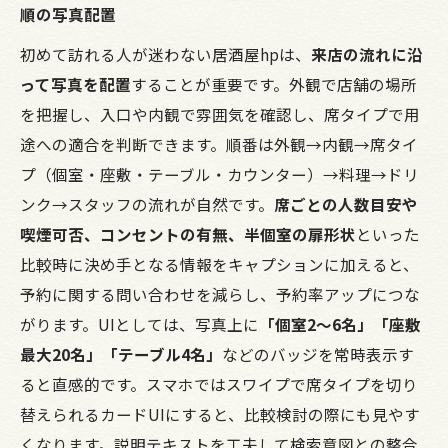
順の写真配置
初めて訪れる人が迷わない居酒屋hpは、
来店の流れに沿
って写真を配置
することが重要です。外観で店舗の場所
を把握し、入口や内観で雰囲気を確認し、席タイプで用
途への適合を判断できます。順番は外観→内観→席タイ
プ（個室・座敷・テーブル・カウンター）→料理→ドリ
ンク→スタッフの流れが自然です。
席ごとの人数目安や
喫煙可否、コンセントの有無、半個室の扉形状
といった
比較時に決め手となる情報をキャプションに加えると、
予約に関する問い合わせを減らし、予約率アップにつな
がります。UIとしては、写真上に
「個室2〜6名」「座敷
最大20名」「テーブル4名」
などのバッジを常時表示す
ると直感的です。スマホではスワイプで席タイプを切り
替えられるカードUIにすると、比較検討の際にも見やす
くなります。説明テキストを工夫して検索意図との整合