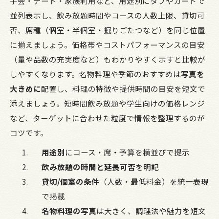
子会・デート・家族利用など、用途別にタブやカードで
並列表示し、飲み放題時間やコースの人数上限、貸切可
否、席種（個室・半個室・掘りごたつなど）を同じ位置
に揃えましょう。価格帯やコストパフォーマンスの目安
（量や品数の充実度など）もわかりやすく示すと比較が
しやすくなります。名物料理や季節のおすすめは
写真を
大きめに
配置し、料理の特徴や提供時間の目安を短文で
添えましょう。短時間飲み放題や学生向けの価格レンジ
など、ターゲットに合わせた粒度で情報を整理するのが
コツです。
用途別
にコース・席・予算を横並びで提示
飲み放題の時間と延長可否
を明記
貸切/個室の条件
（人数・最低料金）を統一表現
で掲載
名物料理の写真
は大きく、調理法や魅力を短文