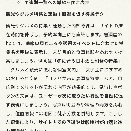
用途別一覧への導線
を固定表示
観光やグルメ特集と連動！回遊を促す導線テク
観光やグルメの特集と連動した内部導線は、サイトの滞
在時間を伸ばし、予約率向上にも直結します。居酒屋の
hpでは、
季節の見どころや話題のイベントに合わせた特
集名を明快に表示
し、来訪目的と食事体験をあわせて提
案しましょう。例えば「冬に合う日本酒と和食の特集」
「グルメと観光に便利な個室案内」「女子会におすすめ
のおしゃれ空間」「コスパが高い居酒屋特集」など、目
的別でメリットが伝わる内容が効果的です。見出しやボ
タンの文言は、
ユーザーが次に取りたい行動を自然に促
す表現
にしましょう。写真は街並みや料理の両方を掲載
し、位置情報には地図と徒歩分数を併記します。こうし
た編集により、
サイト内での回遊や比較検討が自然と進
む構造
が生まれます。