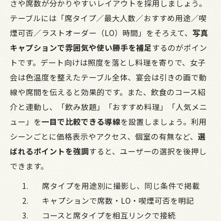
さや席数が分かりやすいレイアウトを採用しましょう。
テーブルには「席タイプ／最大人数／おすすめ用途／喫
煙可否／ラストオーダー（LO）時間」をそろえて、
写真
キャプションで雰囲気や使い勝手を補足
するのがポイン
トです。デート向けは照度を落とし料理を寄りで、女子
会は色温度を整えたテーブル全体、宴会は引きの画で動
線や席間を伝えると効果的です。また、飲食のコース紹
介と連動し、「飲み放題」「おすすめ料理」「人気メニ
ュー」を
一目で比較できる導線
を設置しましょう。利用
シーンごとに価格表示やアクセス、個室の有無など、
選
ばれるポイントを強調
すると、ユーザーの選択を後押し
できます。
席タイプを用途別に撮影し、同じ条件で掲載
キャプションで席数・LO・喫煙可否を明記
コースと席タイプを相互リンクで接続