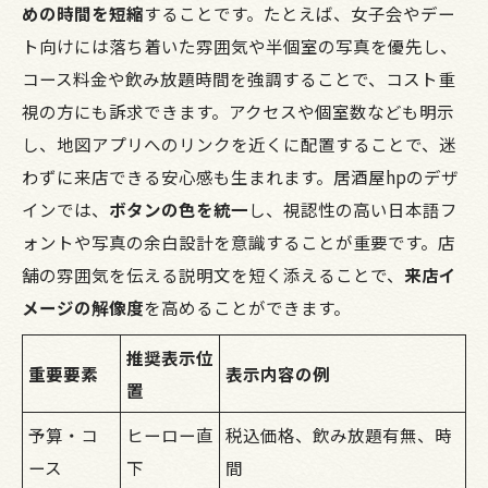
めの時間を短縮
することです。たとえば、女子会やデー
ト向けには落ち着いた雰囲気や半個室の写真を優先し、
コース料金や飲み放題時間を強調することで、コスト重
視の方にも訴求できます。アクセスや個室数なども明示
し、地図アプリへのリンクを近くに配置することで、迷
わずに来店できる安心感も生まれます。居酒屋hpのデザ
インでは、
ボタンの色を統一
し、視認性の高い日本語フ
ォントや写真の余白設計を意識することが重要です。店
舗の雰囲気を伝える説明文を短く添えることで、
来店イ
メージの解像度
を高めることができます。
推奨表示位
重要要素
表示内容の例
置
予算・コ
ヒーロー直
税込価格、飲み放題有無、時
ース
下
間