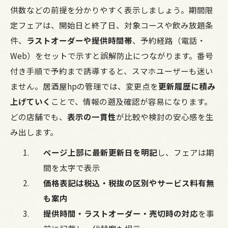
供数などの前提を分かりやすく表示しましょう。期間限
定フェアは、開始日と終了日、対象コースや飲み放題条
件、
ラストオーダーや提供時間帯
、予約経路（電話・
Web）をセットで示すと誤解防止につながります。番号
付き手順で予約まで誘導すると、スマホユーザーも迷い
ません。居酒屋hpの管理では、変更点を
更新履歴に積み
上げていく
ことで、情報の遡及確認が容易になります。
どの店舗でも、
表示の一貫性
が比較や検討の安心感を生
み出します。
ページ上部に最新更新日を明記
し、フェアは期
間を太字で表示
価格表記は税込・税抜の区別やサービス料有無
も案内
提供時間・ラストオーダー・売切時の対応
を事