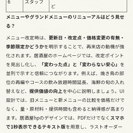
6
スタッフ
ど
メニューやグランドメニューのリニューアルはどう見せ
る？
メニュー改定時は、
更新日・改定点・価格変更の有無・
季節限定かどうか
を明示することで、再来店の動機が強
化されます。居酒屋のホームページでは、改定ポイント
を見出し化し、
「変わった点」と「変わらない安心」
を
並列で示すと信頼につながります。例えば、焼き鳥の部
位の再編やコースの飲み放題時間延長、海鮮の旬の入れ
替えなど、
提供価値の向上
を中心に説明しましょう。UI
設計では、旧メニューと新メニューの比較を価格だけで
なく、量・原材料・提供時間も含めると納得感が高まり
ます。居酒屋hpのデザインでは、PDFだけでなく
スマホ
で1秒表示できるテキスト版
を用意し、ラストオーダー