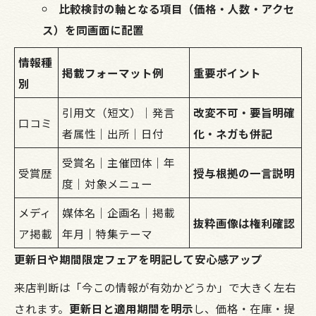
比較検討の軸となる項目（価格・人数・アクセ
ス）を同画面に配置
情報種
掲載フォーマット例
重要ポイント
別
引用文（短文）｜発言
改変不可・要旨明確
口コミ
者属性｜出所｜日付
化・ネガも併記
受賞名｜主催団体｜年
受賞歴
授与根拠の一言説明
度｜対象メニュー
メディ
媒体名｜企画名｜掲載
抜粋画像は権利確認
ア掲載
年月｜特集テーマ
更新日や期間限定フェアを明記して安心感アップ
来店判断は「今この情報が有効かどうか」で大きく左右
されます。
更新日と適用期間を明示
し、価格・在庫・提