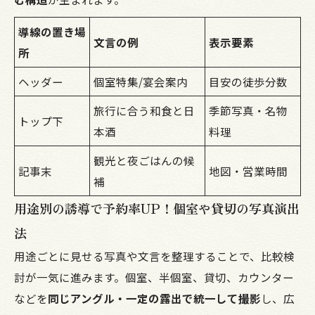
導線の置き場
文言の例
表示要素
所
ヘッダー
個室特集/宴会案内
目安の徒歩分数
旅行に合う和食と日
季節写真・名物
トップ下
本酒
料理
観光と夜ごはんの候
記事末
地図・営業時間
補
用途別の誘導で予約率UP！個室や貸切の写真演出
法
用途ごとに見せる写真や文言を整理することで、比較検
討が一気に進みます。個室、半個室、貸切、カウンター
などを
同じアングル・一定の露出で統一して撮影
し、広