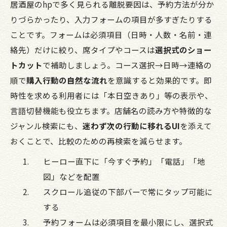
居酒屋のhpで多く見られる離脱要因は、予約方法が分か
りづらかったり、入力フォームの項目が多すぎたりする
ことです。フォームは必須項目（日時・人数・名前・連
絡先）だけに絞り、席タイプやコースは
選択式のショー
トカット
で補助しましょう。コース選択→日時→連絡の
順で
購入行動の自然な流れ
を意識すると効果的です。即
時性を求める利用者には「本日空きあり」等の表示や、
言語切替機能も役立ちます。店舗名の読み方や特徴的な
ジャンル検索にも、
迷わず次の行動に移れるUI
を添えて
おくことで、比較のための再検索を減らせます。
ヒーロー直下に「今すぐ予約」「電話」「地
図」などを配置
スクロール追従の下部バーで常にタップ可能に
する
予約フォームは必須項目を最小限にし、選択式