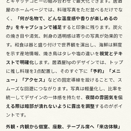
とキャッチコピーの組み合わせで最大化できます。居酒
屋のホームページでは、料理写真をただ並べるだけでな
く、
「何が名物で、どんな温度感や香りが楽しめるの
か」をキャプションで補足
すると印象に残ります。炭火
の焼き目や湯気、刺身の透明感は寄りの写真が効果的で
す。和食は器と盛り付けで世界観を演出し、海鮮は鮮度
を示す産地情報、焼き鳥はタレや塩の違いを
視覚とテキ
ストで明確化
します。居酒屋hpのデザインでは、トップ
に推し料理を3点配置し、そのすぐ下に
「予約」「メニ
ュー」「アクセス」
などの固定導線を設けることで、ス
ムーズな回遊につながります。写真は軽量化し、比率を
統一してデザインの一体感を持たせ、
夜間の雰囲気を伝
える際は暗部が潰れないように露出を調整
するのがポイ
ントです。
外観・内観から個室、座敷、テーブル席へ「来店体験」