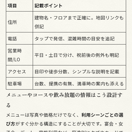
項目
記載ポイント
建物名・フロアまで正確に。地図リンクも
住所
併記
電話
タップで発信、混雑時間の目安を追記
営業時
平日・土日で分け、祝前後の例外も明記
間/LO
アクセス
目印や徒歩分数、シンプルな説明を記載
駐車場
台数、提携の有無、満車時の案内も添える
メニューやコースや飲み放題の情報はこう設計す
る
メニューは写真や価格だけでなく、
利用シーンごとの選
び方
がすぐ分かる構造にすることが大切です。宴会・女