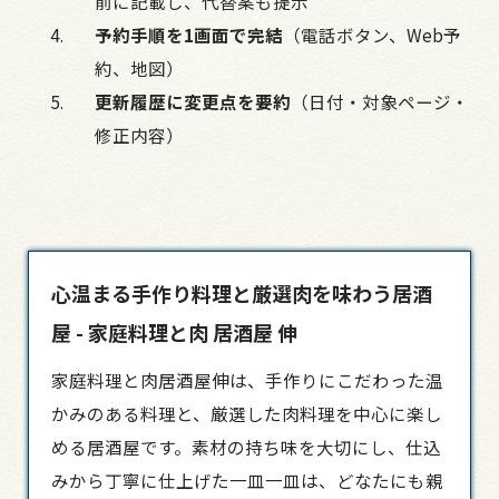
前に記載し、代替案も提示
予約手順を1画面で完結
（電話ボタン、Web予
約、地図）
更新履歴に変更点を要約
（日付・対象ページ・
修正内容）
心温まる手作り料理と厳選肉を味わう居酒
屋 - 家庭料理と肉 居酒屋 伸
家庭料理と肉
居酒屋
伸は、手作りにこだわった温
かみのある料理と、厳選した肉料理を中心に楽し
める居酒屋です。素材の持ち味を大切にし、仕込
みから丁寧に仕上げた一皿一皿は、どなたにも親