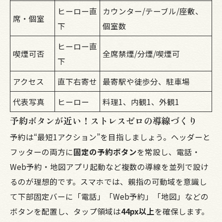
ヒーロー直
カウンター/テーブル/座敷、
席・個室
下
個室数
ヒーロー直
喫煙可否
全席禁煙/分煙/喫煙可
下
アクセス
直下右寄せ
最寄駅や徒歩分、駐車場
代表写真
ヒーロー
料理1、内観1、外観1
予約ボタンが近い！ストレスゼロの導線づくり
予約は“最短1アクション”を目指しましょう。ヘッダーと
フッターの両方に
固定の予約ボタン
を常設し、電話・
Web予約・地図アプリ起動など複数の導線を並列で設け
るのが理想的です。スマホでは、親指の可動域を意識し
て下部固定バーに「電話」「Web予約」「地図」などの
ボタンを配置し、タップ領域は
44px以上
を確保します。