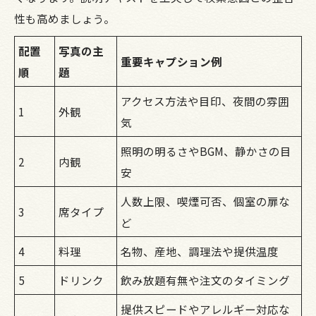
性も高めましょう。
配置
写真の主
重要キャプション例
順
題
アクセス方法や目印、夜間の雰囲
1
外観
気
照明の明るさやBGM、静かさの目
2
内観
安
人数上限、喫煙可否、個室の扉な
3
席タイプ
ど
4
料理
名物、産地、調理法や提供温度
5
ドリンク
飲み放題有無や注文のタイミング
提供スピードやアレルギー対応な