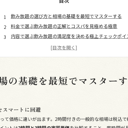
目次
飲み放題の選び方と相場の基礎を最短でマスターする
料金で選ぶ飲み放題の正解とコスパを見極める極意
内容で選ぶ飲み放題の満足度を決める極上チェックポイ
雰囲気で選ぶ飲み放題の使い分けと席タイプの新常識
店舗概要
場の基礎を最短でマスター
をスマートに回避
て価格に違いが出ます。2時間付きの一般的な相場は税込で約2,
イントは
2時間と3時間の実質単価
を比較すること。席時間が