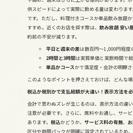
供スピードによって実際に飲める量は変わります
です。ただし、料理付きコースか単品飲み放題か
すすめ。近くのお店を探す際は、
飲み放題 安い
約前の不安が減ります。
平日と週末の差
は数百円〜1,000円程
2時間と3時間
は実質単価と実飲時間で
単品かコース
かで満足度・会計の明瞭さ
このようなポイントを押さえておけば、どんな場
税込か税別かで支払総額が大違い！表示方法を
会計で思わぬズレが生じるのは、表示方法の違い
注意が必要です。さらに、席料やお通し、サービ
あります。
税込
かどうか、
サービス料の有無
、
お
区分や時間パックが明確に設定されているため、