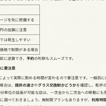
ージを先に把握する
円の加算に注意
では発生しやすい
価格で制限がある場合
前に逆算でき、
予約
の判断もスムーズです。
ムに要注意
によって実際に飲める時間が変わるので要注意です。一般的には
場合は、
提供の速さ
や
グラス交換制かどうか
を確認し、乾杯
30分単位の延長が可能な店は、一次会から二次会への移動にも
に調べておきましょう。無制限プランもありますが、
利用時