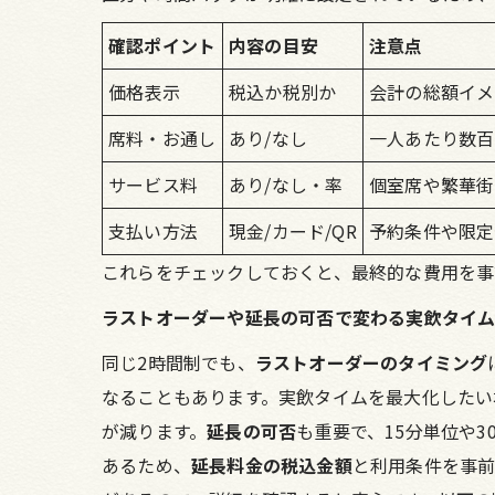
確認ポイント
内容の目安
注意点
価格表示
税込か税別か
会計の総額イメ
席料・お通し
あり/なし
一人あたり数百
サービス料
あり/なし・率
個室席や繁華街
支払い方法
現金/カード/QR
予約条件や限定
これらをチェックしておくと、最終的な費用を事
ラストオーダーや延長の可否で変わる実飲タイ
同じ2時間制でも、
ラストオーダーのタイミング
なることもあります。実飲タイムを最大化したい
が減ります。
延長の可否
も重要で、15分単位や
あるため、
延長料金の税込金額
と利用条件を事前