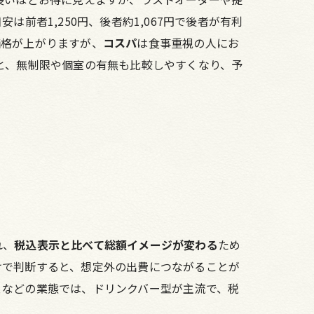
は前者1,250円、後者約1,067円で後者が有利
価格が上がりますが、
コスパ
は食事重視の人にお
と、無制限や個室の有無も比較しやすくなり、予
れ、
税込表示と比べて総額イメージが変わる
ため
けで判断すると、想定外の出費につながることが
ェなどの業態では、ドリンクバー型が主流で、税
。