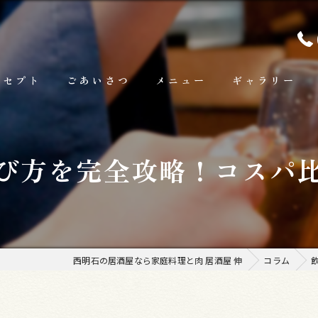
ンセプト
ごあいさつ
メニュー
ギャラリー
ランチ
び方を完全攻略！コスパ
お料理
お飲み物
西明石の居酒屋なら家庭料理と肉 居酒屋 伸
コラム