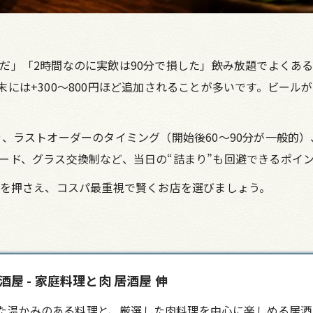
」「2時間なのに実飲は90分で損した」――飲み放題でよくあ
円、週末には+300〜800円ほど追加されることが多いです。ビ
や、ラストオーダーのタイミング（開始後60〜90分が一般的
ード、グラス交換制など、当日の“詰まり”も回避できるポイ
点を押さえ、コスパ最重視で賢くお店を選びましょう。
 - 家庭料理と肉 居酒屋 伸
た温かみのある料理と、厳選した肉料理を中心に楽しめる居酒