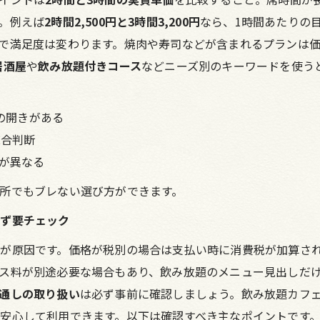
。例えば
2時間2,500円と3時間3,200円
なら、1時間あたりの目安
で満足度は変わります。焼肉や寿司などが含まれるプランは
居酒屋
や
飲み放題付きコース
などニーズ別のキーワードを使う
度の開きがある
総合判断
が異なる
所でもブレない選び方ができます。
必ず要チェック
が原因です。価格が税別の場合は支払い時に消費税が加算さ
ス料が別途必要な場合もあり、飲み放題のメニュー見出しだ
通しの取り扱い
は必ず事前に確認しましょう。飲み放題カフ
安心して利用できます。以下は確認すべき主なポイントです