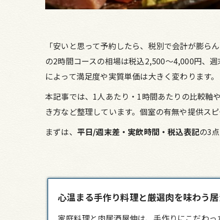
「安いと思って予約したら、税別で会計が膨らんだ
の2時間コースの相場は税込2,500〜4,000
によって満足度や実質単価は大きく変わります。
本記事では、1人あたり・1時間あたりの比較軸
き方など整理しています。個室の有無や提供スピ
まずは、
平日/週末差・実飲時間・税込表記
の3
心温まる手作り料理と厳選肉を味わう居酒屋
家庭料理と肉
居酒屋
伸は、手作りにこだわっ