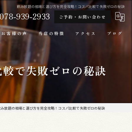
飲み放題の相場と選び方を完全攻略！コスパ比較で失敗ゼロの秘訣
078-939-2933
ご予約・お問い合わせ
お客様の声
当店の特徴
アクセス
ブログ
隠れ家
比較で失敗ゼロの秘訣
一人
ランチ
家庭料理
飲み放題の相場と選び方を完全攻略！コスパ比較で失敗ゼロの秘訣
牛肉