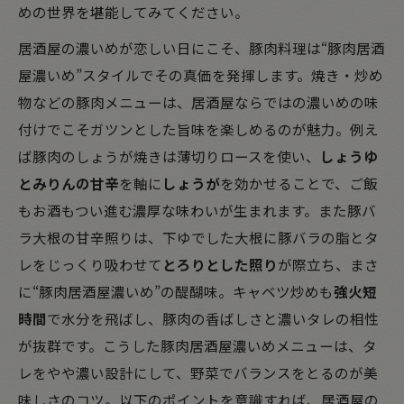
めの世界を堪能してみてください。
居酒屋の濃いめが恋しい日にこそ、豚肉料理は“豚肉居酒
屋濃いめ”スタイルでその真価を発揮します。焼き・炒め
物などの豚肉メニューは、居酒屋ならではの濃いめの味
付けでこそガツンとした旨味を楽しめるのが魅力。例え
ば豚肉のしょうが焼きは薄切りロースを使い、
しょうゆ
とみりんの甘辛
を軸に
しょうが
を効かせることで、ご飯
もお酒もつい進む濃厚な味わいが生まれます。また豚バ
ラ大根の甘辛照りは、下ゆでした大根に豚バラの脂とタ
レをじっくり吸わせて
とろりとした照り
が際立ち、まさ
に“豚肉居酒屋濃いめ”の醍醐味。キャベツ炒めも
強火短
時間
で水分を飛ばし、豚肉の香ばしさと濃いタレの相性
が抜群です。こうした豚肉居酒屋濃いめメニューは、タ
レをやや濃い設計にして、野菜でバランスをとるのが美
味しさのコツ。以下のポイントを意識すれば、居酒屋の