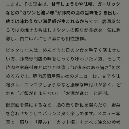
します。その理由は、
甘辛しょうゆや味噌、ガーリック
などの“ガツンと濃い味”が豚肉の脂の旨味を引き出し、
他では味わえない満足感が生まれるから
です。居酒屋な
らではの焼きの香ばしさやタレの照りが食欲を一気に刺
激し、白ごはんにもお酒にも相性抜群。
ピッタリな人は、めんどうな日の夕食を手早く済ませた
い方、豚肉専門店の味をじっくり味わいたい方、そして
焼肉や家庭料理とはひと味違う“背徳感のある旨さ”を求
める方です。豚肉居酒屋濃いめのメニューは、甘辛や味
噌ダレ、ニンニクしょうゆなど濃厚な味付けが多く、ど
れも「ご飯が止まらない」「お酒が進む」と評判。
健康面を気にするなら、脂の量や部位を選んだり、野菜
を合わせたりしてバランス良く楽しめます。メニュー写
真で「照り」「厚み」「カット幅」を比べて注文の参考