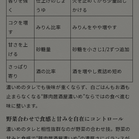
香りを強
仕上げのしょ
火を止めてから少量回し
く
うゆ
かける
コクを増
みりん比率
みりんをやや増やす
す
甘さを上
砂糖量
砂糖を小さじ1/2ずつ追加
げる
さっぱり
酒の比率
酒を増やし煮詰め短め
寄り
濃いめのタレでも後味が重くならず、白ごはんもお酒も
止まらなくなる“豚肉居酒屋濃いめ”ならではの食べ進む
味に整います。
野菜合わせで食感と甘みを自在にコントロール
濃いめのタレと相性抜群なのが野菜の合わせ技。野菜の
甘みと食感で“豚肉居酒屋濃いめ”の濃厚さにバランスが