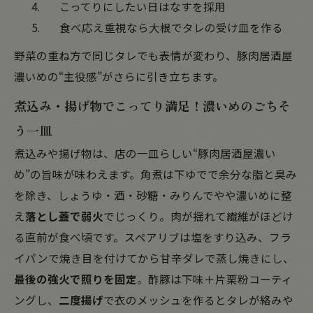
こってりにしたい日はなすを採用
食べ応え重視なら大根でタレの受け皿を作る
野菜の重ね方で同じタレでも表情が変わり、豚肉居酒屋
濃いめの“主役感”がさらに引き立ちます。
煮込み・揚げ物でこってり満足！濃いめのごちそ
う一皿
煮込みや揚げ物は、店の一皿らしい“豚肉居酒屋濃い
め”の旨味が味わえます。角煮は下ゆでで余分な脂と臭み
を除き、しょうゆ・酒・砂糖・みりんでやや濃いめに整
え
落とし蓋で弱火
でじっくり。肉が揺れて繊維がほどけ
る直前が食べ頃です。スペアリブは塩をすり込み、フラ
イパンで焼き目を付けてから甘辛ダレで蒸し焼きにし、
最後の強火で照りを固定
。酢豚は下味＋片栗粉コーティ
ングし、
二度揚げ
で衣のメッシュを作るとタレが絡みや