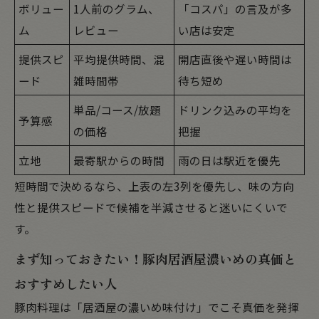
ボリュー
1人前のグラム、
「コスパ」の言及が多
ム
レビュー
い店は安定
提供スピ
平均提供時間、混
開店直後や遅い時間は
ード
雑時間帯
待ち短め
単品/コース/放題
ドリンク込みの平均を
予算感
の価格
把握
立地
最寄駅からの時間
雨の日は駅近を優先
短時間で決めるなら、上表の左3列を優先し、味の方向
性と提供スピードで候補を半減させると迷いにくいで
す。
まず知っておきたい！豚肉居酒屋濃いめの真価と
おすすめしたい人
豚肉料理は「居酒屋の濃いめ味付け」でこそ真価を発揮