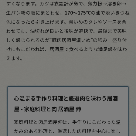
すくなります。カツは衣設計が命で、薄力粉→溶き卵→
生パン粉の順にまとわせ、
170〜175℃
の油で淡いきつね
色になったら引き上げます。濃いめのタレやソースを合
わせても、油切れが良いと後味が軽快で、最後まで美味
しく感じられるのが“豚肉居酒屋濃いめ”の強み。盛り付
けにもこだわれば、居酒屋で食べるような満足感を味わ
えます。
心温まる手作り料理と厳選肉を味わう居酒
屋 - 家庭料理と肉 居酒屋 伸
家庭料理と肉
居酒屋
伸は、手作りにこだわった温
かみのある料理と、厳選した肉料理を中心に楽し