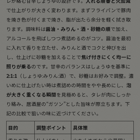
レが絡む甘辛しょうゆの設計です。
入れる順番と火加減
で仕上がりが大きく変わります。まずフライパンで豚肉
を焼き色が付くまで焼き、脂が出たら余分を軽く拭き取
ります。調味料は
醤油・みりん・酒・砂糖の順
で加え、
アルコールを飛ばしつつ煮詰めるのがコツ。醤油を最初
に入れて香りを立たせ、みりんと酒でコクと伸びを出
し、仕上げに砂糖を加えることで
焦げ付きにくく均一に
照りが乗る
のです。甘辛のバランスはしょうゆを基準に
2:1:1
（しょうゆ:みりん:酒）で、砂糖はお好みで調整。濃
いめに仕上げたい時は煮詰めの時間をやや長めにし、
泡
が大きく重くなる瞬間
を見極めると、タレが肉にしっか
り絡み、居酒屋の“ガツン”とした旨味が際立ちます。下
記の比較で狙いの味に近づけてください。
目的
調整ポイント
具体策