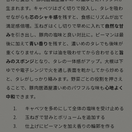
生まれます。キャベツはざく切りで投入し、タレを吸わ
せながらも
芯のシャキ感
を残すと、食感にリズムが出て
満足感倍増。玉ねぎはくし切りで早めに入れて
自然な甘
み
を引き出し、豚肉の塩味と良い対比に。ピーマンは最
後に加えて
青い香り
を残すと、濃いめのタレでも後味が
重くなりません。なすは油を吸わせてから合わせると
旨
みのスポンジ
となり、タレの一体感がアップ。大根は下
ゆでや電子レンジで火を通し表面を乾かしてから炒める
と、タレがしっかり絡みます。野菜ごとの役割を押さえ
ることで、豚肉居酒屋濃いめのパワフルな味も
心地よく
中和
できます。
キャベツを多めにして全体の塩味を受け止める
玉ねぎで甘みとボリュームを追加する
仕上げにピーマンを加え香りの輪郭を作る