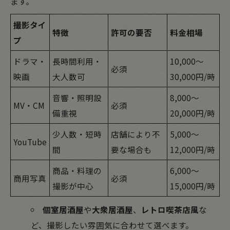
ます。
撮影タイ
特徴
許可の要否
料金相場
プ
ドラマ・
長時間利用・
10,000～
必須
映画
大人数可
30,000円/時
音響・照明設
8,000～
MV・CM
必須
備重視
20,000円/時
少人数・短時
店舗により不
5,000～
YouTube
間
要な場合も
12,000円/時
商品・料理の
6,000～
商用写真
必須
撮影が中心
15,000円/時
個室居酒屋
や
大衆居酒屋
、
レトロ喫茶店風
な
ど、撮影したい雰囲気に合わせて選べます。