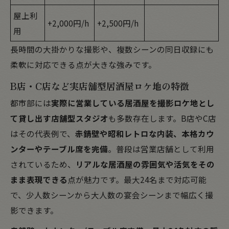
屋上利
+2,000円/h
+2,500円/h
用
長時間の大掛かりな撮影や、複数シーンの同日収録にも
柔軟に対応できる点が大きな強みです。
B店・C店など実店舗型居酒屋ロケ地の特徴
都市部には
実際に営業している居酒屋を撮影ロケ地とし
て貸し出す店舗型スタジオ
も多数存在します。B店やC店
はその代表例で、
赤錆壁や昭和レトロな内装、本格カウ
ンターやテーブル席を完備
。普段は営業店舗として利用
されているため、
リアルな居酒屋の雰囲気や活気をその
まま表現できる
点が魅力です。最大24名まで対応可能
で、少人数シーンから大人数の宴会シーンまで幅広く撮
影できます。