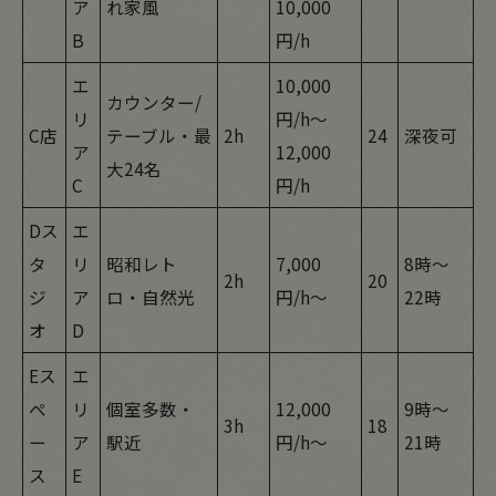
ア
れ家風
10,000
B
円/h
エ
10,000
カウンター/
リ
円/h〜
C店
テーブル・最
2h
24
深夜可
ア
12,000
大24名
C
円/h
Dス
エ
タ
リ
昭和レト
7,000
8時〜
2h
20
ジ
ア
ロ・自然光
円/h〜
22時
オ
D
Eス
エ
ペ
リ
個室多数・
12,000
9時〜
3h
18
ー
ア
駅近
円/h〜
21時
ス
E