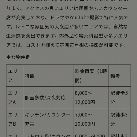
ります。アクセスの良いエリアは個室や広いカウンター
席が充実しており、ドラマやYouTube撮影で特に人気で
す。レトロな雰囲気の大衆店が多いエリアでは、自然な
生活感を演出できます。郊外型や喫茶併設型が多いエリ
アでは、コストを抑えて雰囲気重視の撮影が可能です。
主な物件例
エリ
料金目安（1時
特徴
備考
ア
間）
エリ
8,000～
駅徒歩5
個室多数/深夜対応
アA
12,000円
分
エリ
キッチン/カウンター
7,000～
駅徒歩3
アB
充実
10,000円
分
エリ
レトロ大衆/カウンタ
6,000～9,000
駅徒歩2