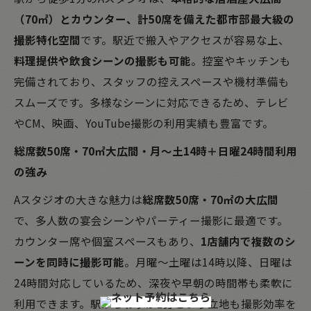
（70㎡）とカウンター、計50席を備えた都市部最大級の
撮影特化空間
です。駅近で搬入やアクセスが容易な上、
料理提供や飲食シーンの撮影も可能
。控室やキッチンも
完備されており、スタッフの控えスペースや機材準備も
スムーズです。多様なシーンに対応できるため、テレビ
やCM、映画、YouTube撮影の利用実績も豊富です。
総席数50席・70㎡大広間・月〜土14時＋日曜24時間利用
の強み
Aスタジオの大きな魅力は
総席数50席・70㎡の大広間
で、多人数の宴会シーンやパーティー撮影に最適です。
カウンター席や個室スペースもあり、
1店舗内で複数のシ
ーンを同時に撮影可能
。月曜〜土曜は14時以降、日曜は
24時間対応しているため、深夜や早朝の時間帯も柔軟に
利用できます。駅からわずか1分という立地も撮影効率を