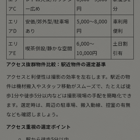
アC
ー広め
円
分
エリ
安価/郊外型/駐車場
5,000～8,000
車利用
アD
あり
円
便利
エリ
6,000～
土日割
喫茶併設/静かな空間
アE
10,000円
引有
アクセス抜群物件比較：駅近物件の選定基準
アクセスと利便性は撮影の効率を左右します。駅近の物
件は機材搬入やスタッフ移動がスムーズで、たとえば徒
歩1分や徒歩5分以内などは撮影現場の手配を簡略化でき
ます。選定時は、周辺の駐車場、搬入動線、控室の有無
なども確認しましょう。
アクセス重視の選定ポイント
駅から徒歩5分以内