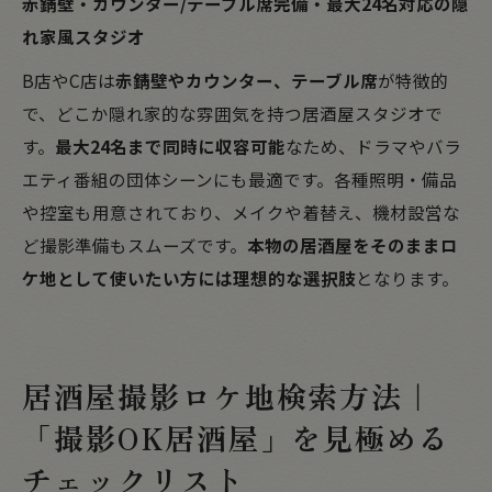
赤錆壁・カウンター/テーブル席完備・最大24名対応の隠
れ家風スタジオ
B店やC店は
赤錆壁やカウンター、テーブル席
が特徴的
で、どこか隠れ家的な雰囲気を持つ居酒屋スタジオで
す。
最大24名まで同時に収容可能
なため、ドラマやバラ
エティ番組の団体シーンにも最適です。各種照明・備品
や控室も用意されており、メイクや着替え、機材設営な
ど撮影準備もスムーズです。
本物の居酒屋をそのままロ
ケ地として使いたい方には理想的な選択肢
となります。
居酒屋撮影ロケ地検索方法｜
「撮影OK居酒屋」を見極める
チェックリスト