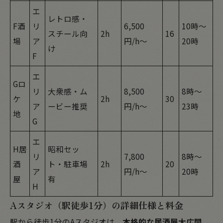
エ
レトロ感・
F酒
リ
6,500
10時〜
スチール向
2h
16
場
ア
円/h〜
20時
け
F
エ
Gロ
リ
大衆感・ム
8,500
8時〜
ケ
2h
30
ア
ービー推奨
円/h〜
23時
地
G
エ
H居
昭和セッ
リ
7,800
8時〜
酒
ト・駐車場
2h
20
ア
円/h〜
20時
屋
有
H
Aスタジオ（駅徒歩1分）の詳細仕様と料金
駅から徒歩1分のAスタジオは、
本格的な居酒屋大広間