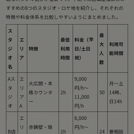
すすめの8つのスタジオ・ロケ地を紹介し、それぞれの
特徴や料金体系を比較しやすいようにまとめました。
ス
最
タ
エ
最低
料金（平
大
利用可
ジ
リ
特徴
利用
日/土日
人
能時間
オ
ア
時間
祝）
数
名
Aス
エ
9,000
大広間・本
月〜土
タ
リ
円/h〜
格カウンタ
2h
50
14時、
ジ
ア
11,000
ー
日24h
オ
A
円/h
エ
8,000
リ
赤錆壁・隠
円/h〜
B店
2h
24
要相談