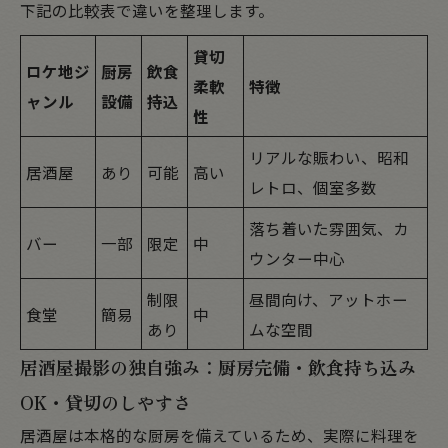
下記の比較表で違いを整理します。
貸切
ロケ地ジ
厨房
飲食
柔軟
特徴
ャンル
設備
持込
性
リアルな賑わい、昭和
居酒屋
あり
可能
高い
レトロ、個室多数
落ち着いた雰囲気、カ
バー
一部
限定
中
ウンター中心
制限
昼間向け、アットホー
食堂
簡易
中
あり
ムな空間
居酒屋撮影の独自強み：厨房完備・飲食持ち込み
OK・貸切のしやすさ
居酒屋は本格的な厨房を備えているため、実際に料理を