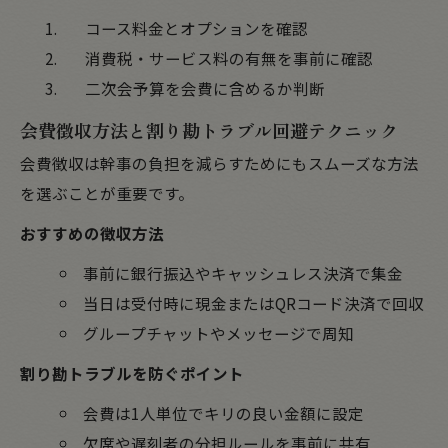
コース料金とオプションを確認
消費税・サービス料の有無を事前に確認
二次会予算を会費に含めるか判断
会費徴収方法と割り勘トラブル回避テクニック
会費徴収は幹事の負担を減らすためにもスムーズな方法
を選ぶことが重要です。
おすすめの徴収方法
事前に銀行振込やキャッシュレス決済で集金
当日は受付時に現金またはQRコード決済で回収
グループチャットやメッセージで周知
割り勘トラブルを防ぐポイント
会費は1人単位でキリの良い金額に設定
欠席や遅刻者の分担ルールを事前に共有