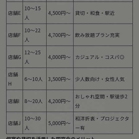
10～15
店舗E
4,500円～
貸切・和食・駅近
人
10～22
店舗F
4,700円～
飲み放題プラン充実
人
12～25
店舗G
4,000円～
カジュアル・コスパ◎
人
店舗
6～10人
3,500円～
少人数向け・女性人気
H
おしゃれ空間・駅徒歩2
店舗I
8～20人
4,200円～
分
10～30
和洋折衷・プロジェクタ
店舗J
5,000円～
人
ー有
個室や貸切を活用した同窓会のメリット