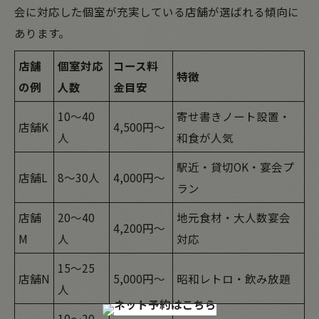
会に対応した個室が充実している店舗が選ばれる傾向に
あります。
店舗
個室対応
コース料
特徴
の例
人数
金目安
10～40
寄せ書きノート設置・
店舗K
4,500円～
人
和食が人気
駅近・貸切OK・宴会プ
店舗L
8～30人
4,000円～
ラン
店舗
20～40
地元食材・大人数宴会
4,200円～
M
人
対応
15～25
店舗N
5,000円～
昭和レトロ・飲み放題
人
10～20