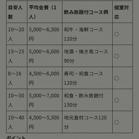
目安人
平均会費（1
個室対
飲み放題付コース例
数
人）
応
10～20
5,000～6,500
和牛・海鮮コース
○
人
円
120分
15～25
5,000～6,000
地酒・焼き鳥コース
○
人
円
90分
8～16
4,500～6,000
寿司・和食コース
○
人
円
120分
10～30
5,000～7,000
和食・飲み放題付
○
人
円
150分
10～40
4,500～5,500
地元食材コース120
○
人
円
分
ポイント