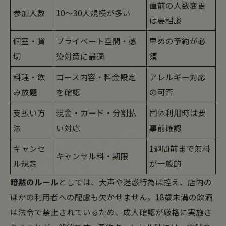
直前の人数変更
参加人数
10〜30人規模が多い
は要相談
個室・貸
プライベート空間・感
早めの予約が必
切
染対策に最適
須
料理・飲
コース内容・料金設定
アレルギー対応
み放題
を確認
の可否
支払い方
現金・カード・分割払
団体利用時は要
法
い対応
事前確認
キャンセ
1週間前まで無料
キャンセル料・期限
ル規定
が一般的
暗黙のルール
としては、大声や迷惑行為は控え、店内の
ほかの利用者への配慮も欠かせません。18歳未満の飲酒
は法令で禁止されているため、成人確認が厳格に実施さ