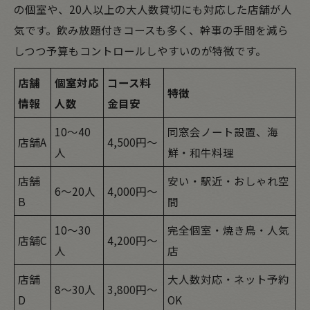
の個室や、20人以上の大人数貸切にも対応した店舗が人
気です。飲み放題付きコースも多く、幹事の手間を減ら
しつつ予算もコントロールしやすいのが特徴です。
店舗
個室対応
コース料
特徴
情報
人数
金目安
10～40
同窓会ノート設置、海
店舗A
4,500円～
人
鮮・和牛料理
店舗
安い・駅近・おしゃれ空
6～20人
4,000円～
B
間
10～30
完全個室・焼き鳥・人気
店舗C
4,200円～
人
店
店舗
大人数対応・ネット予約
8～30人
3,800円～
D
OK