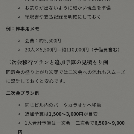
お釣りが出ないように細かい現金を準備
領収書や支払記録を明確にしておく
例：幹事用メモ
会費：約5,500円
20人×5,500円＝約110,000円（予備費含む）
二次会移行プランと追加予算の見積もり例
同窓会の盛り上がり次第では二次会への流れもスムーズ
に設計しておくと安心です。
二次会プラン例
同じビル内のバーやカラオケへ移動
追加予算は
1,500～3,000円
が目安
1人合計予算は一次会＋二次会で
6,500～9,000
円