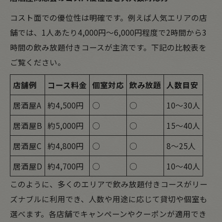
コスト面での優位性は明確です。例えば人気エリアの店
舗では、1人あたり4,000円～6,000円程度で2時間から3
時間の飲み放題付きコースが主流です。下記の比較表を
ご覧ください。
店舗例
コース料金
個室対応
飲み放題
人数目安
居酒屋A
約4,500円
○
○
10～30人
居酒屋B
約5,000円
○
○
15～40人
居酒屋C
約4,800円
○
○
8～25人
居酒屋D
約4,700円
○
○
10～40人
このように、多くのエリアで飲み放題付きコースがリー
ズナブルに利用でき、人数や用途に応じて貸切や個室も
選べます。各店舗でキャンペーンやクーポンが適用でき