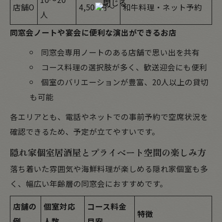
店舗O
4,500円～
和牛料理・ネット予約
人
同窓会ノートや宴会に便利な演出ができるお店
同窓会専用ノートのある店舗で思い出を共有
コース料理の選択肢が多く、歓送迎会にも便利
個室のバリエーションが豊富、20人以上の貸切
も可能
各エリアとも、電話やネットでの事前予約で空席状況を
確認できるため、予定が立てやすいです。
隠れ家個室居酒屋とプライベート空間の楽しみ方
落ち着いた雰囲気や海鮮料理が楽しめる隠れ家個室も多
く、幅広い年齢層の同窓会におすすめです。
店舗の
個室対応
コース料金
特徴
例
人数
目安